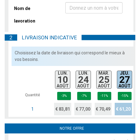
Nom de
lavoration
2
LIVRAISON INDICATIVE
Choisissez la date de livraison qui correspond le mieux à
vos besoins.
LUN.
LUN.
MAR.
JEU.
10
24
25
27
AOÛT
AOÛT
AOÛT
AOÛT
Quantité
-3%
-7%
-11%
-15%
1
€ 83,81
€ 77,00
€ 70,49
€ 61,20
NOTRE OFFRE